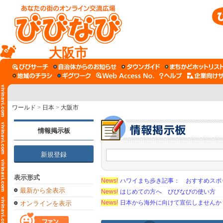
大阪市
ワールド
>
日本
>
大阪市
情報掲示板
新規登録
表示形式
News!
ハワイまち歩き記事： おすすめスポ
最新から全表示
News!
はじめての方へ びびなびの使い方
News!
日本から海外に向けて宣伝しませんか
オンラインを表示