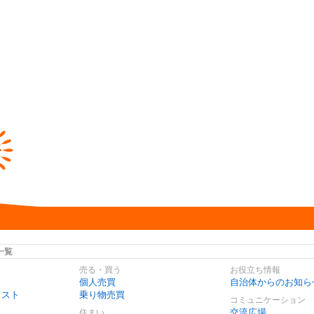
一覧
売る・買う
お役立ち情報
個人売買
自治体からのお知ら
リスト
乗り物売買
コミュニケーション
交流広場
住まい